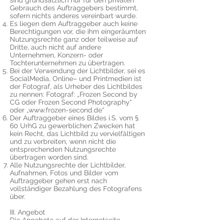
sind grundsätzlich nur für den privaten
Gebrauch des Auftraggebers bestimmt,
sofern nichts anderes vereinbart wurde.
Es liegen dem Auftraggeber auch keine
Berechtigungen vor, die ihm eingeräumten
Nutzungsrechte ganz oder teilweise auf
Dritte, auch nicht auf andere
Unternehmen, Konzern- oder
Tochterunternehmen zu übertragen.
Bei der Ver­wen­dung der Licht­bilder, sei es
SocialMedia, Online– und Print­me­dien ist
der Fotograf, als Urhe­ber des Licht­bildes
zu nen­nen: Fotograf: „Frozen Second by
CG oder Frozen Second Photography“
oder „
www.frozen-second.de
“
Der Auftraggeber eines Bildes i.S. vom §
60 UrhG zu gewerblichen Zwecken hat
kein Recht, das Lichtbild zu vervielfältigen
und zu verbreiten, wenn nicht die
entsprechenden Nutzungsrechte
übertragen worden sind.
Alle Nutzungsrechte der Lichtbilder,
Aufnahmen, Fotos und Bilder vom
Auftraggeber gehen erst nach
vollständiger Bezahlung des Fotografens
über.
​III. Angebot