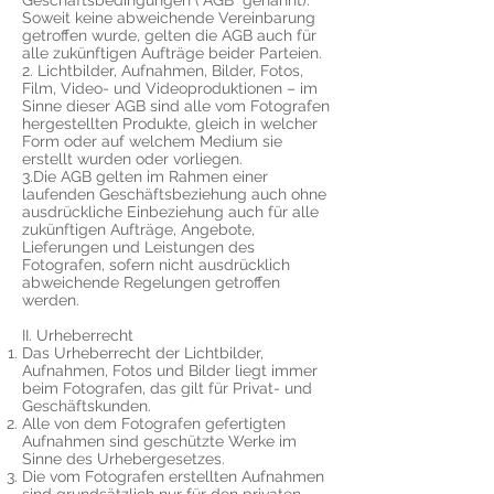
Geschäftsbedingungen (“AGB“ genannt).
Soweit keine abweichende Vereinbarung
getroffen wurde, gelten die AGB auch für
alle zukünftigen Aufträge beider Parteien.
2. Licht­bilder, Aufnahmen, Bilder, Fotos,
Film, Video- und Videoproduktionen – im
Sinne dieser AGB sind alle vom Fotografen
hergestell­ten Pro­dukte, gle­ich in welcher
Form oder auf welchem Medium sie
erstellt wur­den oder vor­liegen.
3.Die AGB gelten im Rahmen einer
laufenden Geschäftsbeziehung auch ohne
ausdrückliche Einbeziehung auch für alle
zukünftigen Aufträge, Angebote,
Lieferungen und Leistungen des
Fotografen, sofern nicht ausdrücklich
abweichende Regelungen getroffen
werden.
​II. Urheberrecht​
Das Urhe­ber­recht der Lichtbilder,
Aufnahmen, Fotos und Bilder liegt immer
beim Fotografen, das gilt für Privat- und
Geschäftskunden.
Alle von dem Fotografen gefertigten
Aufnahmen sind geschützte Werke im
Sinne des Urhebergesetzes.
Die vom Fotografen erstellten Aufnahmen